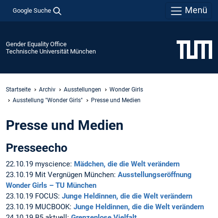
Menü
Google Suche
Gender Equality Office
Technische Universität München
Startseite
Archiv
Ausstellungen
Wonder Girls
Ausstellung "Wonder Girls"
Presse und Medien
Presse und Medien
Presseecho
22.10.19 myscience:
Mädchen, die die Welt verändern
23.10.19 Mit Vergnügen München:
Ausstellungseröffnung
Wonder Girls – TU München
23.10.19 FOCUS:
Junge Heldinnen, die die Welt verändern
23.10.19 MUCBOOK:
Junge Heldinnen, die die Welt verändern
24.10.19 B5 aktuell:
Grenzenlose Vielfalt