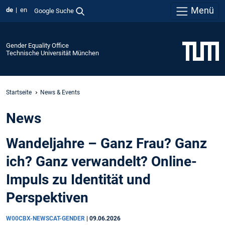
Menü
de
en
Google Suche
Gender Equality Office
Technische Universität München
Startseite
News & Events
News
Wandeljahre – Ganz Frau? Ganz
ich? Ganz verwandelt? Online-
Impuls zu Identität und
Perspektiven
W00CBX-NEWSCAT-GENDER
|
09.06.2026