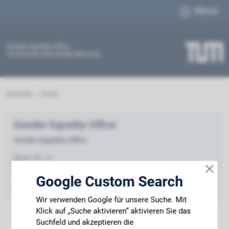
Menü
Gender Equality Office
Technische Universität München
Startseite
Suche
Gender Equality Office
Gender Equality Office
Barer Str. 21
80333 München
Google Custom Search
E-Mail:
gender(at)tum.de
Wir verwenden Google für unsere Suche. Mit
Klick auf „Suche aktivieren“ aktivieren Sie das
Suchfeld und akzeptieren die